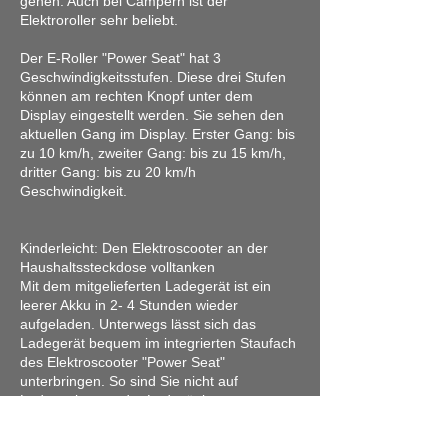
gehen. Auch bei Campern ist der
Elektroroller sehr beliebt.
Der E-Roller "Power Seat" hat 3
Geschwindigkeitsstufen. Diese drei Stufen
können am rechten Knopf unter dem
Display eingestellt werden. Sie sehen den
aktuellen Gang im Display. Erster Gang: bis
zu 10 km/h, zweiter Gang: bis zu 15 km/h,
dritter Gang: bis zu 20 km/h
Geschwindigkeit.
Kinderleicht: Den Elektroscooter an der
Haushaltssteckdose volltanken
Mit dem mitgelieferten Ladegerät ist ein
leerer Akku in 2- 4 Stunden wieder
aufgeladen. Unterwegs lässt sich das
Ladegerät bequem im integrierten Staufach
des Elektroscooter "Power Seat"
unterbringen. So sind Sie nicht auf
Ladestationen oder Ladesäulen
angewiesen, sondern können überall dort
auftanken, wo eine Steckdose ist. Einfacher