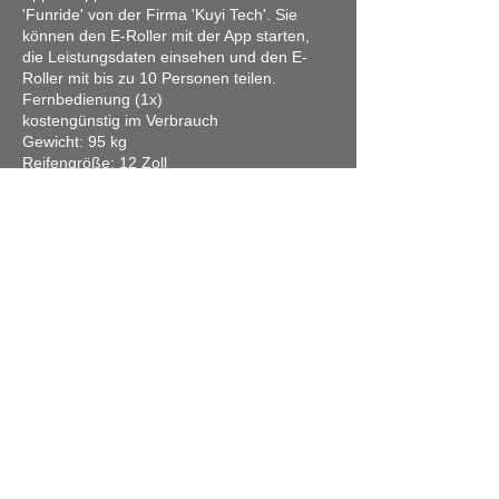
'Funride' von der Firma 'Kuyi Tech'. Sie
können den E-Roller mit der App starten,
die Leistungsdaten einsehen und den E-
Roller mit bis zu 10 Personen teilen.
Fernbedienung (1x)
kostengünstig im Verbrauch
Gewicht: 95 kg
Reifengröße: 12 Zoll
Zulassung: 2 Personen
max. Zuladung: 155 kg
Reichweite (20Ah): bis zu 80 Kilometer im 1.
Gang (ECO-Modus), bis zu 60 Kilometer
Reichweite im 3. Gang (Speed-Modus)
Reichweite (2x20Ah Li-Akkus): bis zu 160
Kilometer im 1. Gang (ECO-Modus), bis zu
120 Kilometer Reichweite im 3. Gang
(Speed-Modus)
Die Reichweite des E-Rollers wurde unter
folgenden Bedingungen gemessen: Gewicht
des Fahrers 75 kg, ebene Fahrbahn, 2,5
Bar Reifendruck und ca. 15 Grad
Außentemperatur
Anzeigeinstrumente: